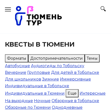
Перейти
к
содержанию
КВЕСТЫ В ТЮМЕНИ
Форматы
Достопримечательности
Темы
Автобусные
Аудиогиды по Тобольску
Вечерние
Групповые
Для детей в Тобольске
Для школьников
Зимние
Иммерсивные
Индивидуальные в Тобольске
Индивидуальные в Тюмени
Еще
Интересные
На выходные
Ночные
Обзорные в Тобольске
Обзорные по Тюмени
Однодневные